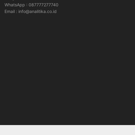
WhatsApp : 087777277740
Email : info@analitika.co.id