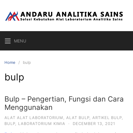
Skip
to
content
MENU
Home
bulp
bulp
Bulp – Pengertian, Fungsi dan Cara
Menggunakan
ALAT ALAT LABORATORIUM
,
ALAT BULP
,
ARTIKEL BULP
,
BULP
,
LABORATORIUM KIMIA
·
DECEMBER 13, 2021