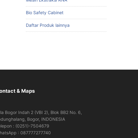
Bio Safety Cabinet
Daftar Produk lainnya
ontact & Maps
lla Bogor Indah 2 (VBI 2), Blok BB2 No. 6,
edunghalang, Bogor, INDONESIA
elepon : (0251)-7504679
hatsApp : 087777277740