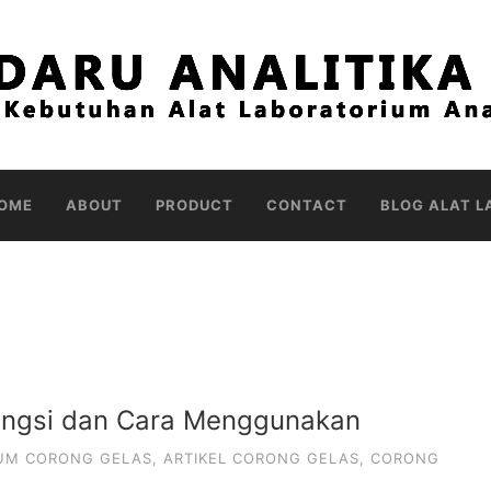
OME
ABOUT
PRODUCT
CONTACT
BLOG ALAT L
Fungsi dan Cara Menggunakan
IUM CORONG GELAS
,
ARTIKEL CORONG GELAS
,
CORONG