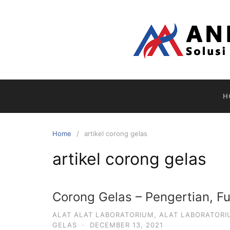
Skip
to
content
H
Home
artikel corong gelas
artikel corong gelas
Corong Gelas – Pengertian, 
ALAT ALAT LABORATORIUM
,
ALAT LABORATOR
GELAS
·
DECEMBER 13, 2021