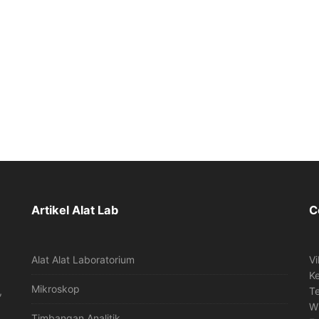
Artikel Alat Lab
C
Alat Alat Laboratorium
Vi
K
Mikroskop
,
T
W
Timbangan Analitik