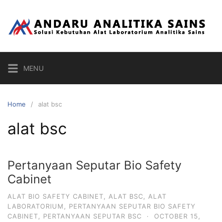
Skip
to
content
MENU
Home
alat bsc
alat bsc
Pertanyaan Seputar Bio Safety
Cabinet
ALAT BIO SAFETY CABINET
,
ALAT BSC
,
ALAT
LABORATORIUM
,
PERTANYAAN SEPUTAR BIO SAFETY
CABINET
,
PERTANYAAN SEPUTAR BSC
·
OCTOBER 15,