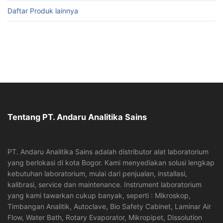
Daftar Produk lainnya
Tentang PT. Andaru Analitika Sains
PT. Andaru Analitika Sains adalah distributor alat laboratorium
yang berlokasi di kota Bogor. Kami menyediakan solusi lengkap
kebutuhan laboratorium, mulai dari penjualan, installasi,
kalibrasi, service dan maintenance. Instrument laboratorium
yang kami tawarkan cukup banyak, seperti : Mikroskop,
Timbangan Analitik, Autoclave, Bio Safety Cabinet, Laminar Air
Flow, Water Bath, Rotary Evaporator, Mikropipet, Dissolution