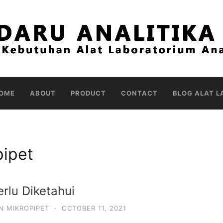
OME
ABOUT
PRODUCT
CONTACT
BLOG ALAT L
pipet
rlu Diketahui
N MIKROPIPET
·
OCTOBER 11, 2021