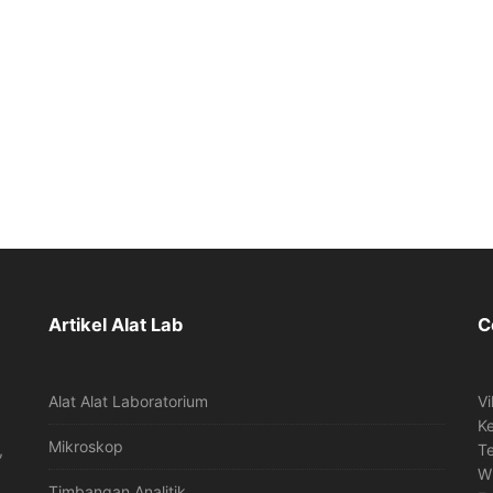
Artikel Alat Lab
C
Alat Alat Laboratorium
Vi
K
Mikroskop
,
T
W
Timbangan Analitik