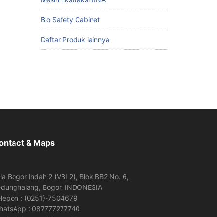
Bio Safety Cabinet
Daftar Produk lainnya
ontact & Maps
lla Bogor Indah 2 (VBI 2), Blok BB2 No. 6,
edunghalang, Bogor, INDONESIA
elepon : (0251)-7504679
hatsApp : 087777277740