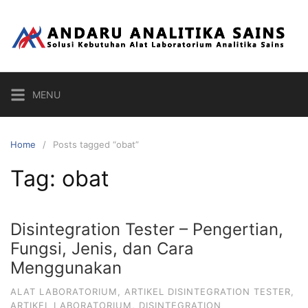
Skip
to
content
MENU
Home
Posts tagged “obat”
Tag:
obat
Disintegration Tester – Pengertian,
Fungsi, Jenis, dan Cara
Menggunakan
ALAT LABORATORIUM
,
ARTIKEL DISINTEGRATION TESTER
,
ARTIKEL LABORATORIUM
,
DISINTEGRATION