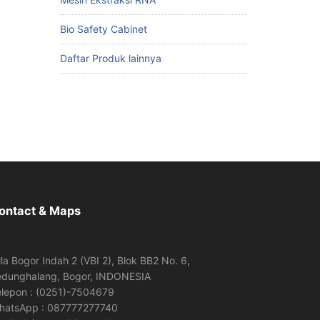
Bio Safety Cabinet
Daftar Produk lainnya
ontact & Maps
lla Bogor Indah 2 (VBI 2), Blok BB2 No. 6,
edunghalang, Bogor, INDONESIA
elepon : (0251)-7504679
hatsApp : 087777277740