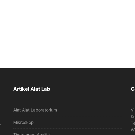
Artikel Alat Lab
C
Alat Alat Laboratorium
Vi
K
Mikroskop
,
T
W
Timbangan Analitik