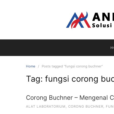
Skip
to
content
H
Home
Posts tagged “fungsi corong buchner”
Tag:
fungsi corong bu
Corong Buchner – Mengenal C
ALAT LABORATORIUM
,
CORONG BUCHNER
,
FUN