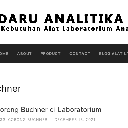
OME
ABOUT
PRODUCT
CONTACT
BLOG ALAT L
chner
orong Buchner di Laboratorium
GSI CORONG BUCHNER
·
DECEMBER 13, 2021