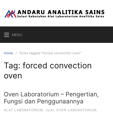
Skip
to
content
MENU
Home
Posts tagged “forced convection oven”
Tag:
forced convection
oven
Oven Laboratorium – Pengertian,
Fungsi dan Penggunaannya
ALAT LABORATORIUM
,
JUAL OVEN LABORATORIUM
,