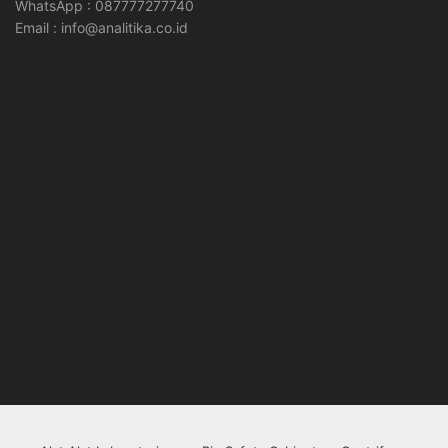
WhatsApp : 087777277740
Email : info@analitika.co.id