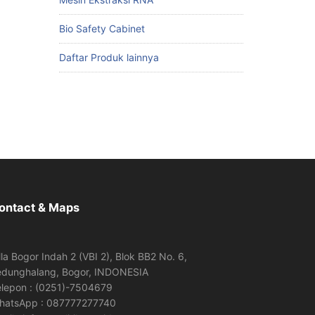
Bio Safety Cabinet
Daftar Produk lainnya
ontact & Maps
lla Bogor Indah 2 (VBI 2), Blok BB2 No. 6,
edunghalang, Bogor, INDONESIA
elepon : (0251)-7504679
hatsApp : 087777277740