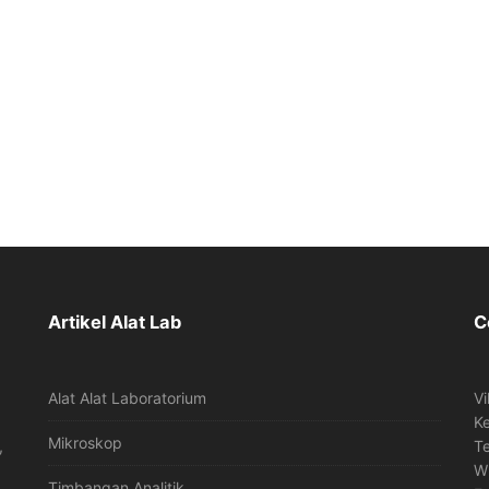
Artikel Alat Lab
C
Alat Alat Laboratorium
Vi
K
Mikroskop
,
T
W
Timbangan Analitik