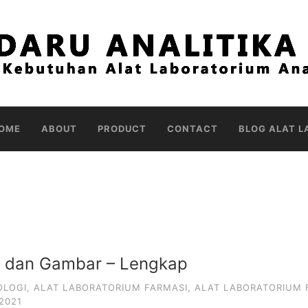
OME
ABOUT
PRODUCT
CONTACT
BLOG ALAT L
si dan Gambar – Lengkap
OLOGI
,
ALAT LABORATORIUM FARMASI
,
ALAT LABORATORIUM F
2021