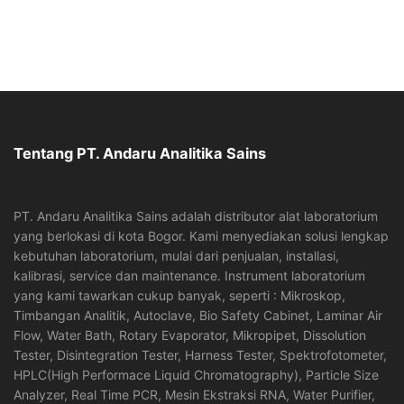
Tentang PT. Andaru Analitika Sains
PT. Andaru Analitika Sains adalah distributor alat laboratorium
yang berlokasi di kota Bogor. Kami menyediakan solusi lengkap
kebutuhan laboratorium, mulai dari penjualan, installasi,
kalibrasi, service dan maintenance. Instrument laboratorium
yang kami tawarkan cukup banyak, seperti : Mikroskop,
Timbangan Analitik, Autoclave, Bio Safety Cabinet, Laminar Air
Flow, Water Bath, Rotary Evaporator, Mikropipet, Dissolution
Tester, Disintegration Tester, Harness Tester, Spektrofotometer,
HPLC(High Performace Liquid Chromatography), Particle Size
Analyzer, Real Time PCR, Mesin Ekstraksi RNA, Water Purifier,