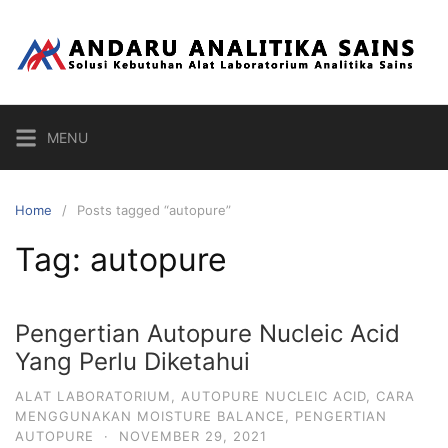
Skip
to
content
MENU
Home
Posts tagged “autopure”
Tag:
autopure
Pengertian Autopure Nucleic Acid
Yang Perlu Diketahui
ALAT LABORATORIUM
,
AUTOPURE NUCLEIC ACID
,
CARA
MENGGUNAKAN MOISTURE BALANCE
,
PENGERTIAN
AUTOPURE
·
NOVEMBER 29, 2021