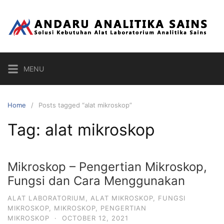
Skip
to
content
MENU
Home
Posts tagged “alat mikroskop”
Tag:
alat mikroskop
Mikroskop – Pengertian Mikroskop,
Fungsi dan Cara Menggunakan
ALAT LABORATORIUM
,
ALAT MIKROSKOP
,
FUNGSI
MIKROSKOP
,
MIKROSKOP
,
PENGERTIAN
MIKROSKOP
·
OCTOBER 12, 2021