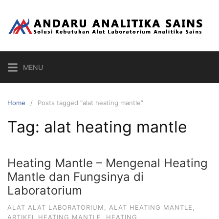
Skip
to
content
MENU
Home
Posts tagged “alat heating mantle”
Tag:
alat heating mantle
Heating Mantle – Mengenal Heating
Mantle dan Fungsinya di
Laboratorium
ALAT ALAT LABORATORIUM
,
ALAT HEATING MANTLE
,
ARTIKEL HEATING MANTLE
,
HEATING